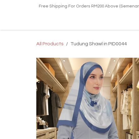
Skip to Content
Free Shipping For Orders RM200 Above (Semenan
Home
Shop
Kilang Printing Tudung
Upa
All Products
Tudung Shawl in PID0044