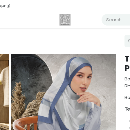
jung)
h Design Tudung
Percuma Website
Dropship
Blog
Abo
T
P
Bo
RM
Bo
Te