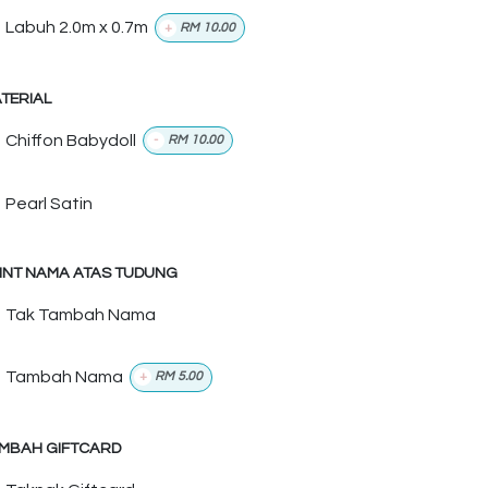
Labuh 2.0m x 0.7m
+
RM
10.00
TERIAL
Chiffon Babydoll
-
RM
10.00
Pearl Satin
INT NAMA ATAS TUDUNG
Tak Tambah Nama
Tambah Nama
+
RM
5.00
MBAH GIFTCARD