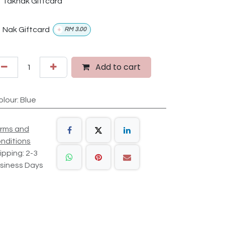
Taknak Giftcard
Nak Giftcard
+
RM
3.00
Add to cart
olour
:
Blue
rms and
nditions
ipping: 2-3
siness Days