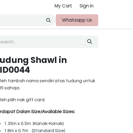
My Cart
Sign in
ut Us
Whatsapp Us
udung Shawl in
ID0044
leh tambah nama sendiri atas tudung untuk
5 sahaja.
leh pilih nak gift card.
rdapat Dalam Size/Available Sizes:
1.35m x 0.5m (Kanak-Kanak)
1.8m x 0.7m (Standard Size)