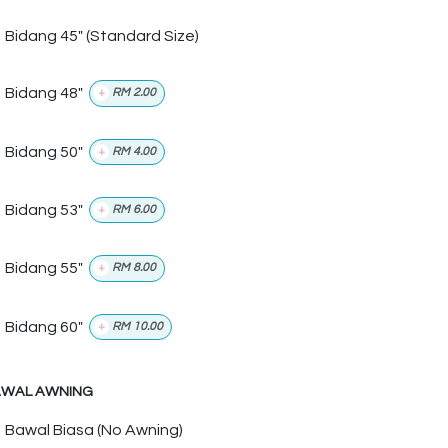
Bidang 45" (Standard Size)
Bidang 48"
+
RM
2.00
Bidang 50"
+
RM
4.00
Bidang 53"
+
RM
6.00
Bidang 55"
+
RM
8.00
Bidang 60"
+
RM
10.00
WAL AWNING
Bawal Biasa (No Awning)