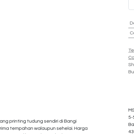
D
C
Te
Co
Sh
Bu
MS
5-
ng printing tudung sendiri di Bangi
Ba
erima tempahan walaupun sehelai. Harga
43