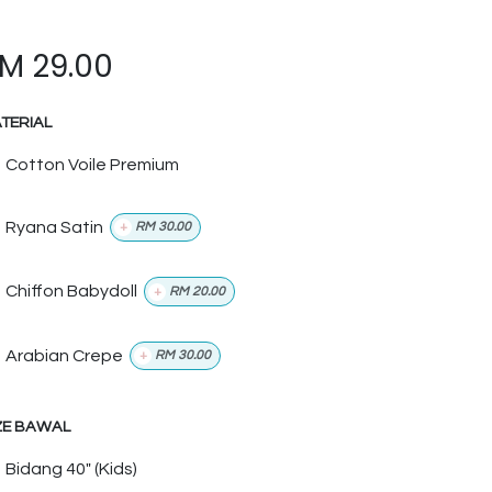
RM
29.00
TERIAL
Cotton Voile Premium
Ryana Satin
+
RM
30.00
Chiffon Babydoll
+
RM
20.00
Arabian Crepe
+
RM
30.00
ZE BAWAL
Bidang 40" (Kids)