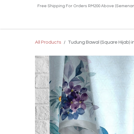
Skip to Content
Free Shipping For Orders RM200 Above (Semenan
Home
Shop
Kilang Printing Tudung
Upa
All Products
Tudung Bawal (Square Hijab) 