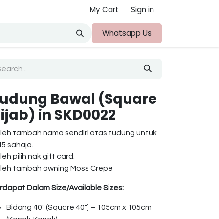
My Cart
Sign in
ut Us
Whatsapp Us
udung Bawal (Square
ijab) in SKD0022
leh tambah nama sendiri atas tudung untuk
5 sahaja.
leh pilih nak gift card.
leh tambah awning Moss Crepe
rdapat Dalam Size/Available Sizes:
Bidang 40″ (Square 40″) – 105cm x 105cm