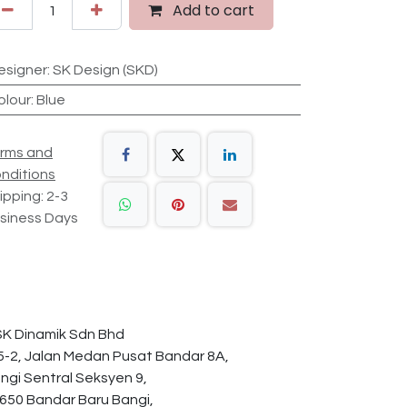
Add to cart
esigner
:
SK Design (SKD)
olour
:
Blue
rms and
nditions
ipping: 2-3
siness Days
K Dinamik Sdn Bhd
5-2, Jalan Medan Pusat Bandar 8A,
ngi Sentral Seksyen 9,
650 Bandar Baru Bangi,