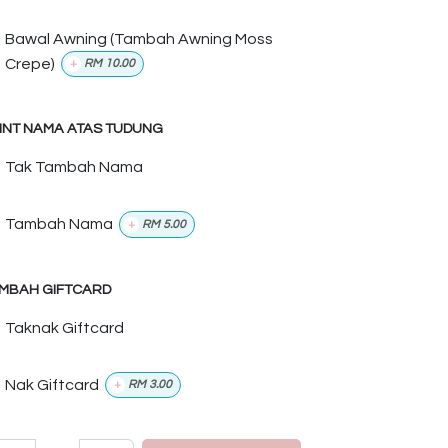
Bawal Awning (Tambah Awning Moss
Crepe)
+
RM
10.00
INT NAMA ATAS TUDUNG
Tak Tambah Nama
Tambah Nama
+
RM
5.00
MBAH GIFTCARD
Taknak Giftcard
Nak Giftcard
+
RM
3.00