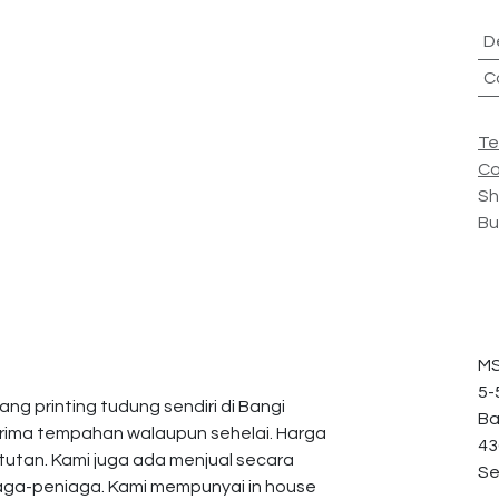
D
C
Te
Co
Sh
Bu
MS
5-
ng printing tudung sendiri di Bangi
Ba
erima tempahan walaupun sehelai. Harga
43
utan. Kami juga ada menjual secara
Se
aga-peniaga. Kami mempunyai in house