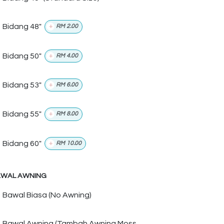
Bidang 48"
+
RM
2.00
Bidang 50"
+
RM
4.00
Bidang 53"
+
RM
6.00
Bidang 55"
+
RM
8.00
Bidang 60"
+
RM
10.00
WAL AWNING
Bawal Biasa (No Awning)
Bawal Awning (Tambah Awning Moss