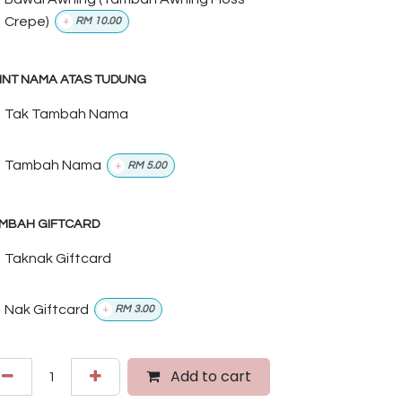
Crepe)
+
RM
10.00
INT NAMA ATAS TUDUNG
Tak Tambah Nama
Tambah Nama
+
RM
5.00
MBAH GIFTCARD
Taknak Giftcard
Nak Giftcard
+
RM
3.00
Add to cart