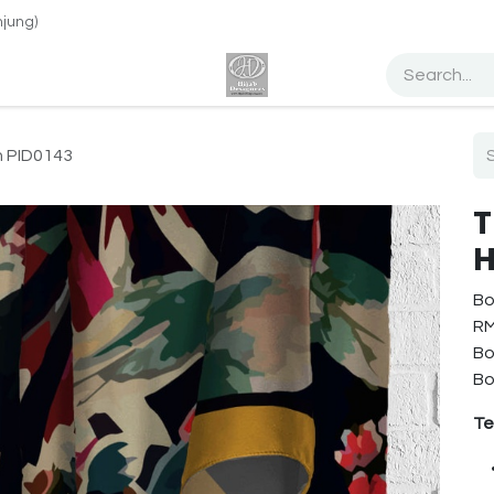
jung)
h Design Tudung
Percuma Website
Dropship
Blog
Abo
n PID0143
T
H
Bo
RM
Bo
Bo
Te