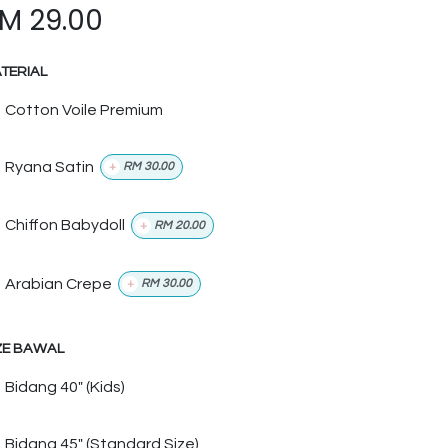
RM
29.00
TERIAL
Cotton Voile Premium
Ryana Satin
+
RM
30.00
Chiffon Babydoll
+
RM
20.00
Arabian Crepe
+
RM
30.00
ZE BAWAL
Bidang 40" (Kids)
Bidang 45" (Standard Size)