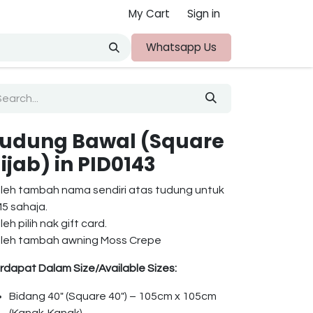
My Cart
Sign in
ut Us
Whatsapp Us
udung Bawal (Square
ijab) in PID0143
leh tambah nama sendiri atas tudung untuk
5 sahaja.
leh pilih nak gift card.
leh tambah awning Moss Crepe
rdapat Dalam Size/Available Sizes:
Bidang 40″ (Square 40″) – 105cm x 105cm