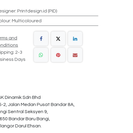
esigner
:
Printdesign.id (PID)
olour
:
Multicoloured
rms and
nditions
ipping: 2-3
siness Days
K Dinamik Sdn Bhd
5-2, Jalan Medan Pusat Bandar 8A,
ngi Sentral Seksyen 9,
650 Bandar Baru Bangi,
langor Darul Ehsan.