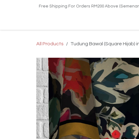
Skip to Content
Free Shipping For Orders RM200 Above (Semenan
Home
Shop
Kilang Printing Tudung
Upa
All Products
Tudung Bawal (Square Hijab) i