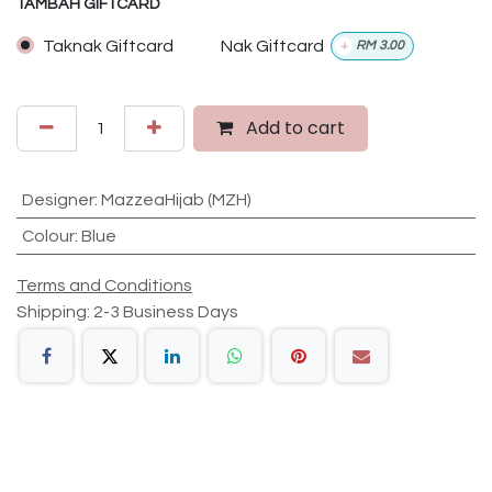
TAMBAH GIFTCARD
Taknak Giftcard
Nak Giftcard
+
RM
3.00
Add to cart
Designer
:
MazzeaHijab (MZH)
Colour
:
Blue
Terms and Conditions
Shipping: 2-3 Business Days