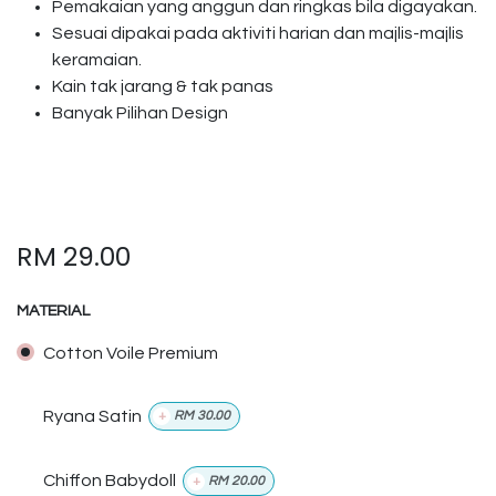
Pemakaian yang anggun dan ringkas bila digayakan.
Sesuai dipakai pada aktiviti harian dan majlis-majlis
keramaian.
Kain tak jarang & tak panas
Banyak Pilihan Design
RM
29.00
MATERIAL
Cotton Voile Premium
Ryana Satin
+
RM
30.00
Chiffon Babydoll
+
RM
20.00