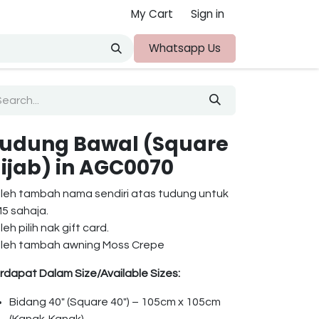
My Cart
Sign in
ut Us
Whatsapp Us
udung Bawal (Square
ijab) in AGC0070
leh tambah nama sendiri atas tudung untuk
5 sahaja.
leh pilih nak gift card.
leh tambah awning Moss Crepe
rdapat Dalam Size/Available Sizes:
Bidang 40″ (Square 40″) – 105cm x 105cm