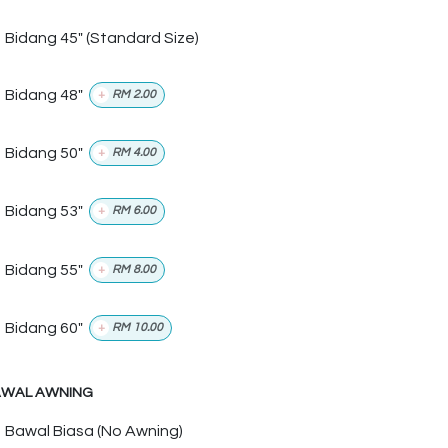
Bidang 45" (Standard Size)
Bidang 48"
+
RM
2.00
Bidang 50"
+
RM
4.00
Bidang 53"
+
RM
6.00
Bidang 55"
+
RM
8.00
Bidang 60"
+
RM
10.00
WAL AWNING
Bawal Biasa (No Awning)