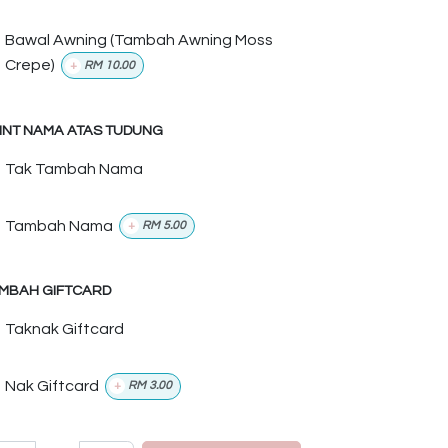
Bawal Awning (Tambah Awning Moss
Crepe)
+
RM
10.00
INT NAMA ATAS TUDUNG
Tak Tambah Nama
Tambah Nama
+
RM
5.00
MBAH GIFTCARD
Taknak Giftcard
Nak Giftcard
+
RM
3.00