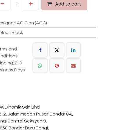
Add to cart
esigner
:
AG Clan (AGC)
olour
:
Black
rms and
nditions
ipping: 2-3
siness Days
K Dinamik Sdn Bhd
5-2, Jalan Medan Pusat Bandar 8A,
ngi Sentral Seksyen 9,
650 Bandar Baru Bangi,