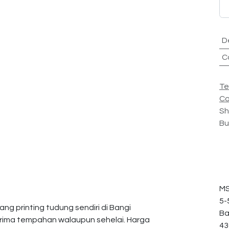
D
C
Te
Co
Sh
Bu
MS
5-
ng printing tudung sendiri di Bangi
Ba
erima tempahan walaupun sehelai. Harga
43