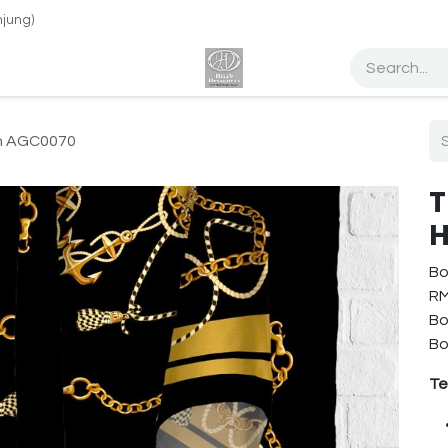
jung)
h Design Tudung
Percuma Website
Dropship
Blog
Abo
in AGC0070
T
H
Bo
RM
Bo
Bo
Te