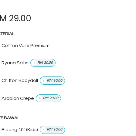
RM
29.00
TERIAL
Cotton Voile Premium
Ryana Satin
+
RM
20.00
Chiffon Babydoll
+
RM
10.00
Arabian Crepe
+
RM
20.00
ZE BAWAL
Bidang 40" (Kids)
-
RM
10.00