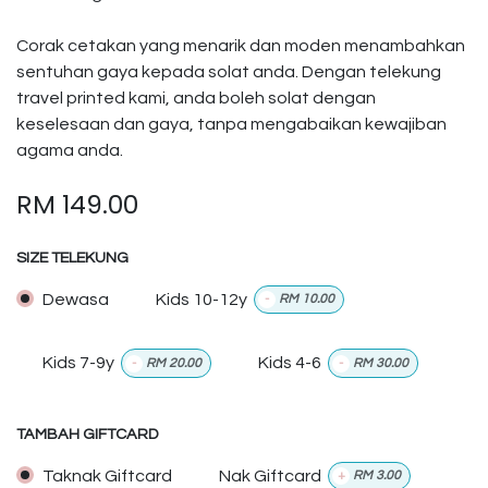
Corak cetakan yang menarik dan moden menambahkan
sentuhan gaya kepada solat anda. Dengan telekung
travel printed kami, anda boleh solat dengan
keselesaan dan gaya, tanpa mengabaikan kewajiban
agama anda.
RM
149.00
SIZE TELEKUNG
Dewasa
Kids 10-12y
-
RM
10.00
Kids 7-9y
Kids 4-6
-
RM
20.00
-
RM
30.00
TAMBAH GIFTCARD
Taknak Giftcard
Nak Giftcard
+
RM
3.00